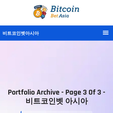
Portfolio Archive - Page 3 Of 3 -
비트코인벳 아시아