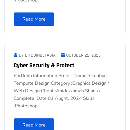
:Photoshop
Read More
BY BITCOINBETASIA
OCTOBER 22, 2023
Cyber Security & Protect
Portfolio Information Project Name :Creative
Template Design Category :Graphics Design /
Web Design Client :Ahiduzzaman Shanto
Complete :Date 01 Aught, 2024 Skills
:Photoshop
Read More