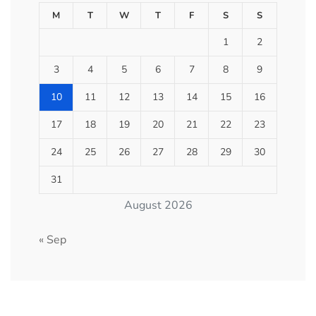
M
T
W
T
F
S
S
1
2
3
4
5
6
7
8
9
10
11
12
13
14
15
16
17
18
19
20
21
22
23
24
25
26
27
28
29
30
31
August 2026
« Sep