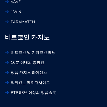
VAVE
1WIN
PARAMATCH
비트코인 카지노
비트코인 및 기타코인 베팅
10분 이내의 충환전
정품 카지노 라이센스
먹튀없는 메이저사이트
RTP 98% 이상의 정품슬롯