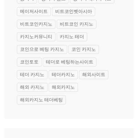
메이저사이트
비트코인벳아시아
비트코인카지노
비트코인 카지노
카지노커뮤니티
카지노 테더
코인으로 베팅 카지노
코인 카지노
코인토토
테더로 베팅하는사이트
테더 카지노
테더카지노
해외사이트
해외 카지노
해외카지노
해외카지노 테더베팅