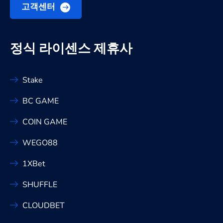
고객센터
정식 라이센스 제휴사
Stake
BC GAME
COIN GAME
WEGO88
1XBet
SHUFFLE
CLOUDBET