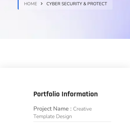
HOME
CYBER SECURITY & PROTECT
Portfolio Information
Project Name :
Creative
Template Design