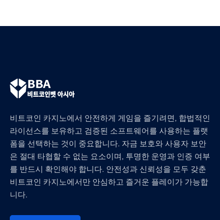
비트코인 카지노에서 안전하게 게임을 즐기려면, 합법적인
라이선스를 보유하고 검증된 소프트웨어를 사용하는 플랫
폼을 선택하는 것이 중요합니다. 자금 보호와 사용자 보안
은 절대 타협할 수 없는 요소이며, 투명한 운영과 인증 여부
를 반드시 확인해야 합니다. 안전성과 신뢰성을 모두 갖춘
비트코인 카지노에서만 안심하고 즐거운 플레이가 가능합
니다.