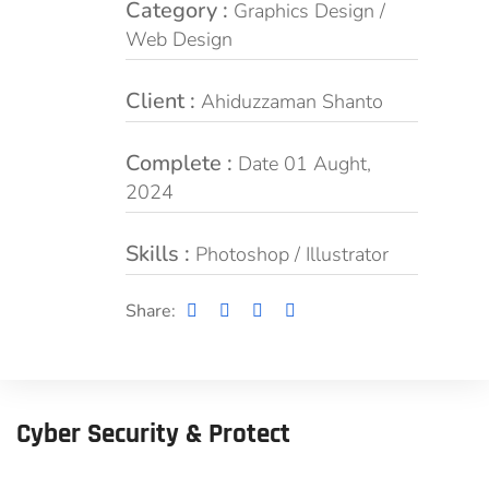
Category :
Graphics Design /
Web Design
Client :
Ahiduzzaman Shanto
Complete :
Date 01 Aught,
2024
Skills :
Photoshop / Illustrator
Share:
Cyber Security & Protect