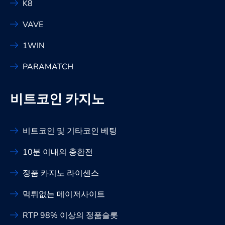
K8
VAVE
1WIN
PARAMATCH
비트코인 카지노
비트코인 및 기타코인 베팅
10분 이내의 충환전
정품 카지노 라이센스
먹튀없는 메이저사이트
RTP 98% 이상의 정품슬롯