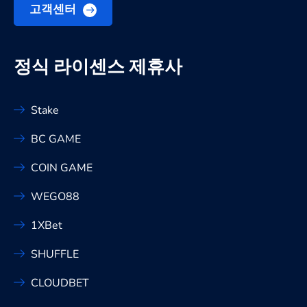
고객센터
정식 라이센스 제휴사
Stake
BC GAME
COIN GAME
WEGO88
1XBet
SHUFFLE
CLOUDBET