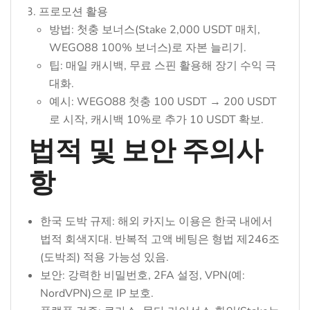
프로모션 활용
방법
: 첫충 보너스(Stake 2,000 USDT 매치,
WEGO88 100% 보너스)로 자본 늘리기.
팁
: 매일 캐시백, 무료 스핀 활용해 장기 수익 극
대화.
예시
: WEGO88 첫충 100 USDT → 200 USDT
로 시작, 캐시백 10%로 추가 10 USDT 확보.
법적 및 보안 주의사
항
한국 도박 규제
: 해외 카지노 이용은 한국 내에서
법적 회색지대. 반복적 고액 베팅은 형법 제246조
(도박죄) 적용 가능성 있음.
보안
: 강력한 비밀번호, 2FA 설정, VPN(예:
NordVPN)으로 IP 보호.