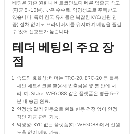
베팅은 기존 원화나 비트코인보다
빠른 입출금 속도
(평균 5~10분),
낮은 수수료
,
익명성
으로 주목받고
있습니다. 특히 한국 유저들은 복잡한 KYC(신원 인
증) 절차 없이도 프라이버시를 유지하며 베팅을 즐길
수 있어 선호도가 높습니다.
테더 베팅의 주요 장
점
속도와 효율성
: 테더는 TRC-20, ERC-20 등 블록
체인 네트워크를 활용해 입출금을 몇 분 안에 처
리. 예: Stake, WEGO88 같은 플랫폼은 평균 5~7
분 내 송금 완료.
안정성
: 달러 연동으로 환율 변동 걱정 없이 안정
적인 자금 관리 가능.
익명성
: KYC 없는 플랫폼(예: WEGO88)에서 신원
노출 없이 베팅 가능.