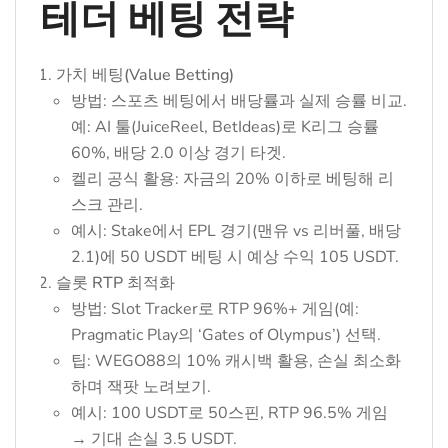
테더 베팅 전략
가치 베팅(Value Betting)
방법
: 스포츠 베팅에서 배당률과 실제 승률 비교.
예: AI 툴(JuiceReel, BetIdeas)로 K리그 승률
60%, 배당 2.0 이상 경기 타겟.
켈리 공식 활용
: 자금의 20% 이하로 베팅해 리
스크 관리.
예시
: Stake에서 EPL 경기(맨유 vs 리버풀, 배당
2.1)에 50 USDT 베팅 시 예상 수익 105 USDT.
슬롯 RTP 최적화
방법
: Slot Tracker로 RTP 96%+ 게임(예:
Pragmatic Play의 ‘Gates of Olympus’) 선택.
팁
: WEGO88의 10% 캐시백 활용, 손실 최소화
하며 잭팟 노려보기.
예시
: 100 USDT로 50스핀, RTP 96.5% 게임
→ 기대 손실 3.5 USDT.