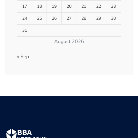
17
18
19
20
21
22
23
24
25
26
27
28
29
30
31
August 2026
« Sep