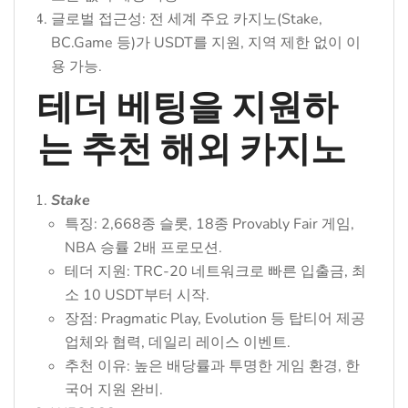
글로벌 접근성
: 전 세계 주요 카지노(Stake,
BC.Game 등)가 USDT를 지원, 지역 제한 없이 이
용 가능.
테더 베팅을 지원하
는 추천 해외 카지노
Stake
특징
: 2,668종 슬롯, 18종 Provably Fair 게임,
NBA 승률 2배 프로모션.
테더 지원
: TRC-20 네트워크로 빠른 입출금, 최
소 10 USDT부터 시작.
장점
: Pragmatic Play, Evolution 등 탑티어 제공
업체와 협력, 데일리 레이스 이벤트.
추천 이유
: 높은 배당률과 투명한 게임 환경, 한
국어 지원 완비.