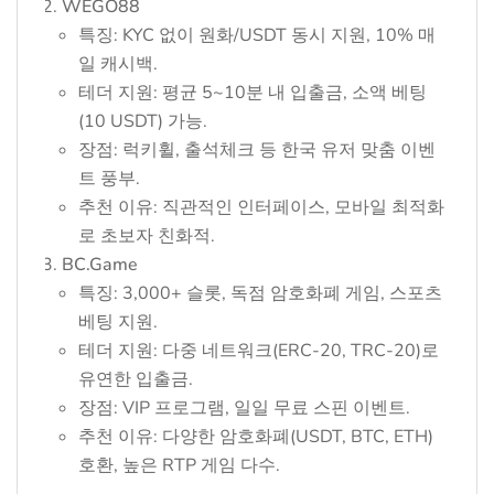
WEGO88
특징
: KYC 없이 원화/USDT 동시 지원, 10% 매
일 캐시백.
테더 지원
: 평균 5~10분 내 입출금, 소액 베팅
(10 USDT) 가능.
장점
: 럭키휠, 출석체크 등 한국 유저 맞춤 이벤
트 풍부.
추천 이유
: 직관적인 인터페이스, 모바일 최적화
로 초보자 친화적.
BC.Game
특징
: 3,000+ 슬롯, 독점 암호화폐 게임, 스포츠
베팅 지원.
테더 지원
: 다중 네트워크(ERC-20, TRC-20)로
유연한 입출금.
장점
: VIP 프로그램, 일일 무료 스핀 이벤트.
추천 이유
: 다양한 암호화폐(USDT, BTC, ETH)
호환, 높은 RTP 게임 다수.