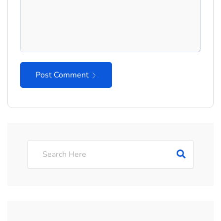
Post Comment