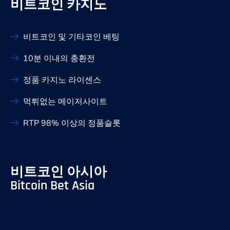
비트코인 카지노
비트코인 및 기타코인 베팅
10분 이내의 충환전
정품 카지노 라이센스
먹튀없는 메이저사이트
RTP 98% 이상의 정품슬롯
비트코인 아시아
Bitcoin Bet Asia