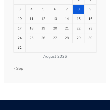
3
4
5
6
7
8
9
10
11
12
13
14
15
16
17
18
19
20
21
22
23
24
25
26
27
28
29
30
31
August 2026
« Sep