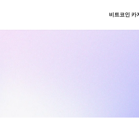
비트코인 카