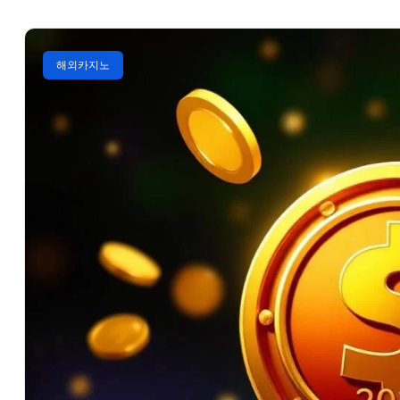
해외카지노