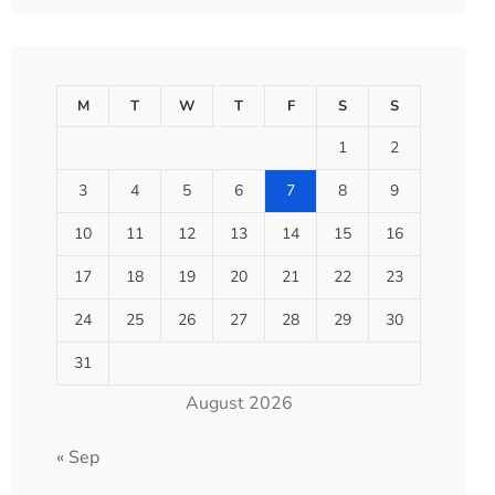
M
T
W
T
F
S
S
1
2
3
4
5
6
7
8
9
10
11
12
13
14
15
16
17
18
19
20
21
22
23
24
25
26
27
28
29
30
31
August 2026
« Sep