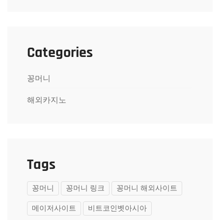
Categories
꽁머니
해외카지노
Tags
꽁머니
꽁머니 링크
꽁머니 해외사이트
메이저사이트
비트코인벳아시아