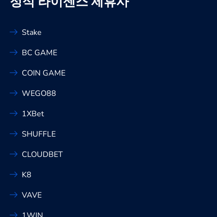
정식 라이센스 제휴사
Stake
BC GAME
COIN GAME
WEGO88
1XBet
SHUFFLE
CLOUDBET
K8
VAVE
1WIN