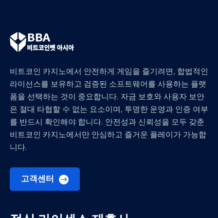
비트코인 카지노에서 안전하게 게임을 즐기려면, 합법적인
라이선스를 보유하고 검증된 소프트웨어를 사용하는 플랫
폼을 선택하는 것이 중요합니다. 자금 보호와 사용자 보안
은 절대 타협할 수 없는 요소이며, 투명한 운영과 인증 여부
를 반드시 확인해야 합니다. 안전성과 신뢰성을 모두 갖춘
비트코인 카지노에서만 안심하고 즐거운 플레이가 가능합
니다.
고객센터