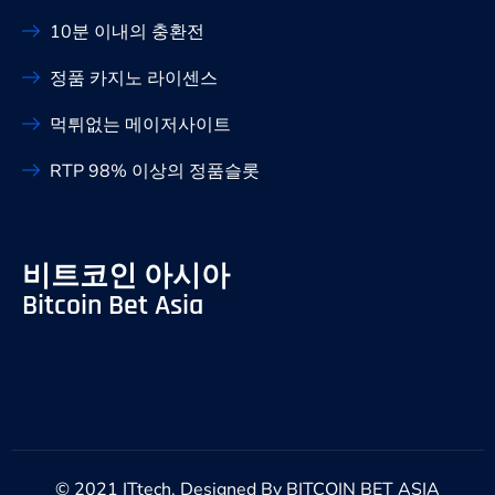
10분 이내의 충환전
정품 카지노 라이센스
먹튀없는 메이저사이트
RTP 98% 이상의 정품슬롯
비트코인 아시아
Bitcoin Bet Asia
© 2021 ITtech. Designed By BITCOIN BET ASIA