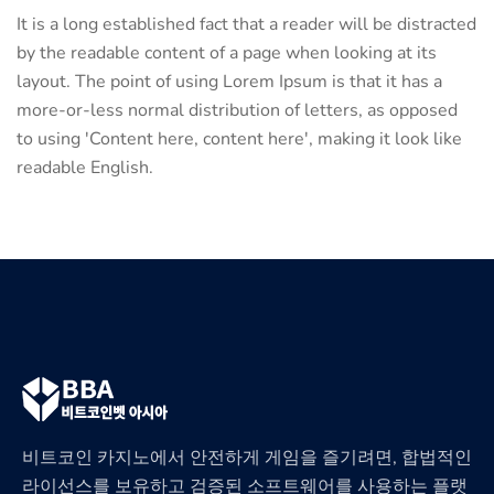
It is a long established fact that a reader will be distracted
by the readable content of a page when looking at its
layout. The point of using Lorem Ipsum is that it has a
more-or-less normal distribution of letters, as opposed
to using 'Content here, content here', making it look like
readable English.
비트코인 카지노에서 안전하게 게임을 즐기려면, 합법적인
라이선스를 보유하고 검증된 소프트웨어를 사용하는 플랫