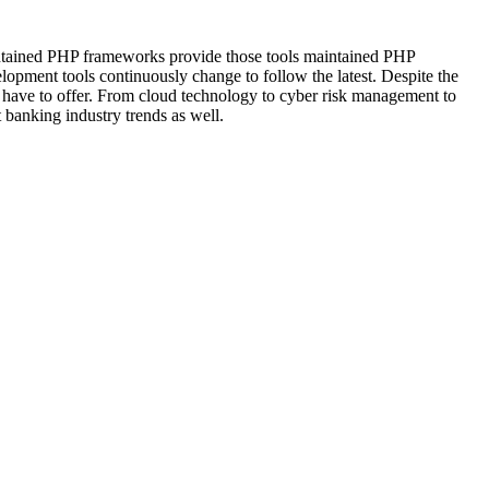
maintained PHP frameworks provide those tools maintained PHP
lopment tools continuously change to follow the latest. Despite the
s have to offer. From cloud technology to cyber risk management to
 banking industry trends as well.
트코인 아시아
tcoin Bet Asia