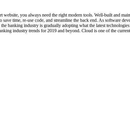
e-art website, you always need the right modern tools. Well-built and 
 save time, re-use code, and streamline the back end. As software deve
 the banking industry is gradually adopting what the latest technologie
anking industry trends for 2019 and beyond. Cloud is one of the current
스 제휴사
비트코인 카지노
비
Bi
비트코인 및 기타코인 베팅
10분 이내의 충환전
정품 카지노 라이센스
먹튀없는 메이저사이트