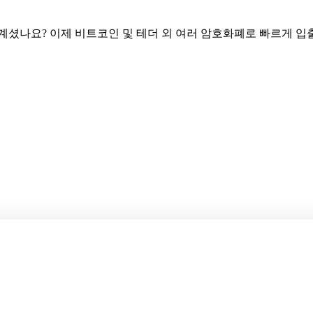
 먹고 계셨나요? 이제 비트코인 및 테더 외 여러 암호화폐로 빠르게