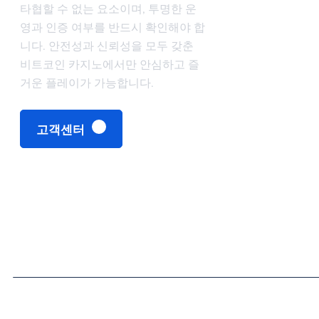
타협할 수 없는 요소이며, 투명한 운
1XBet
영과 인증 여부를 반드시 확인해야 합
니다. 안전성과 신뢰성을 모두 갖춘
SHUFFLE
비트코인 카지노에서만 안심하고 즐
CLOUDBET
거운 플레이가 가능합니다.
K8
고객센터
VAVE
1WIN
PARAMATCH
© 2021 ITtech. Designed By BITCOIN BET ASIA