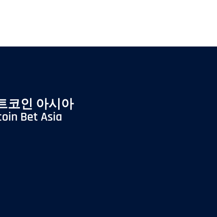
트코인 아시아
coin Bet Asia