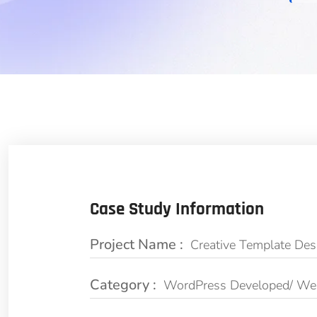
Case Study Information
Project Name :
Creative Template Des
Category :
WordPress Developed/ We