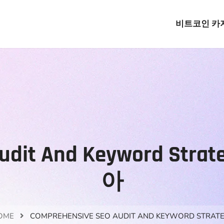
비트코인 카
 Audit And Keyword S
아
OME
COMPREHENSIVE SEO AUDIT AND KEYWORD STRAT