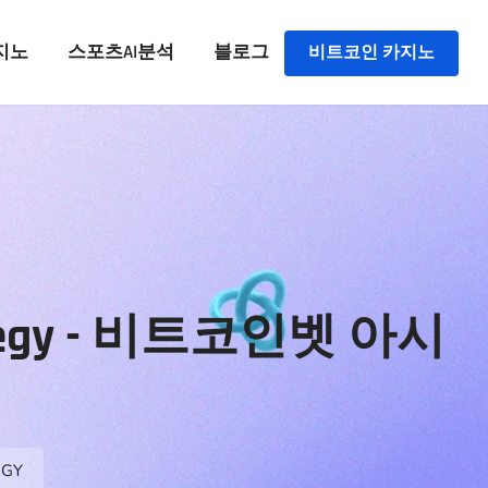
지노
스포츠AI분석
블로그
비트코인 카지노
trategy - 비트코인벳 아시
EGY