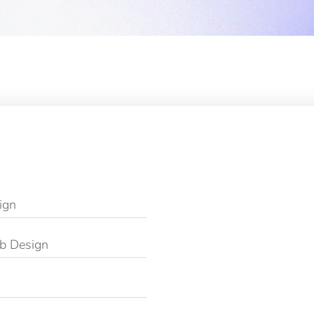
ign
b Design